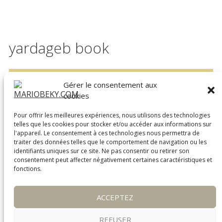
yardageb book
Aucun produit ne correspond à votre sélection.
Gérer le consentement aux
cookies
Pour offrir les meilleures expériences, nous utilisons des technologies
telles que les cookies pour stocker et/ou accéder aux informations sur
Garantie de remboursement de 14 jours
l'appareil. Le consentement à ces technologies nous permettra de
LEXPÉDITION INTERNATIONALE
traiter des données telles que le comportement de navigation ou les
identifiants uniques sur ce site. Ne pas consentir ou retirer son
consentement peut affecter négativement certaines caractéristiques et
Plus d’infos
fonctions.
Tailles de vêtements
Expédition et garantie
ACCEPTEZ
GDPR, CCPA, protection des données personnelles
Mon compte d’achat
REFUSER
Programme d’affiliation