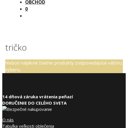
OBCHOD
0
tričko
Neboli nájdené žiadne produkty zodpovedajúce vášmu
výberu.
14 dňová záruka vrátenia peňazí
DORUČENIE DO CELÉHO SVETA
O nás
Tabuľka veľkosti oblečenia