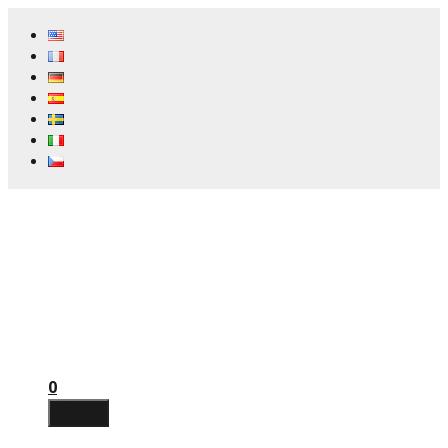
Preskočiť
na
obsah
0
Menu