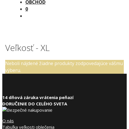
OBCHOD
0
Veľkosť - XL
Neboli nájdené žiadne produkty zodpovedajúce vášmu
výberu.
14 dňová záruka vrátenia peňazí
DORUČENIE DO CELÉHO SVETA
O nás
Tabuľka veľkosti oblečenia