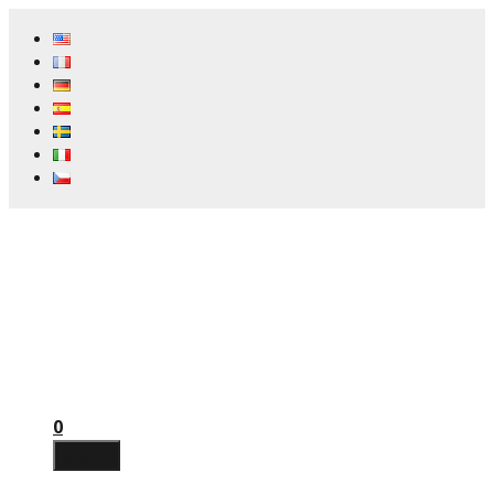
Preskočiť
na
obsah
0
Menu